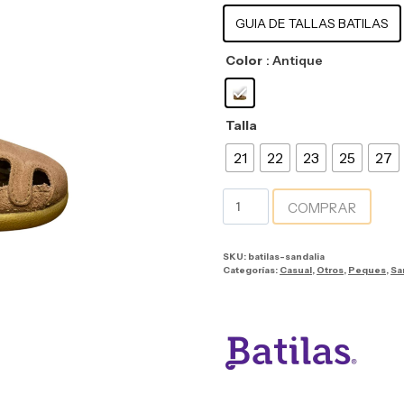
GUIA DE TALLAS BATILAS
Color
: Antique
Talla
21
22
23
25
27
COMPRAR
SKU:
batilas-sandalia
Categorías:
Casual
,
Otros
,
Peques
,
Sa