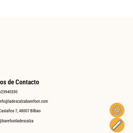
os de Contacto
623940330
info@ladescalzabarefoot.com
Castaños 7, 48007 Bilbao
@barefootladescalza