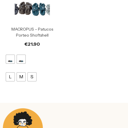
MACROPUS – Patucos
Porteo Shoftshell
€
21.90
L
M
S