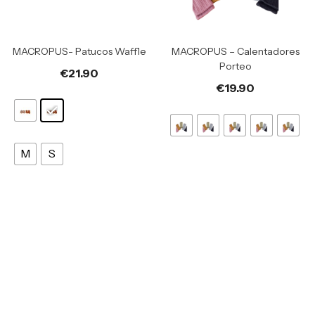
MACROPUS- Patucos Waffle
MACROPUS – Calentadores
Porteo
€
21.90
€
19.90
M
S