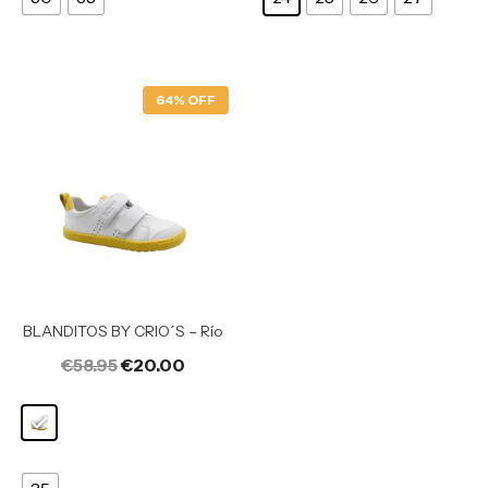
64% OFF
BLANDITOS BY CRIO´S – Río
€
58.95
€
20.00