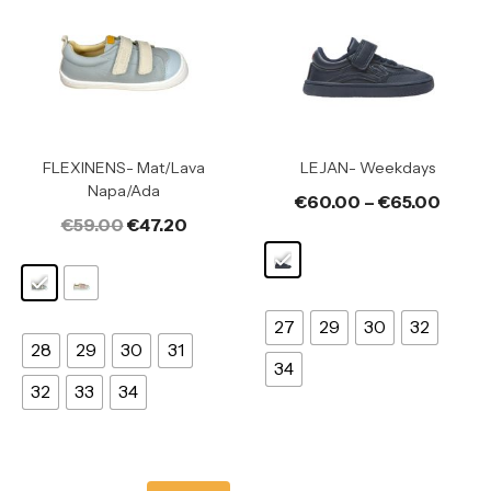
FLEXINENS- Mat/Lava
LEJAN- Weekdays
Napa/Ada
€
60.00
–
€
65.00
€
59.00
€
47.20
27
29
30
32
28
29
30
31
34
32
33
34