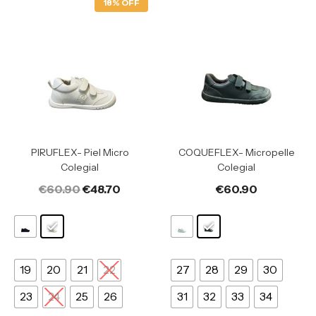
18% OFF
PIRUFLEX- Piel Micro
COQUEFLEX- Micropelle
Colegial
Colegial
€
60.90
€
48.70
€
60.90
19
20
21
22
27
28
29
30
23
24
25
26
31
32
33
34