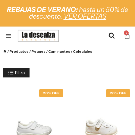
REBAJAS DE VERANO:
hasta un 50% de
descuento.
VER OFERTAS
0
/
Productos
/
Peques
/
Caminantes
/
Colegiales
Filtro
20% OFF
20% OFF