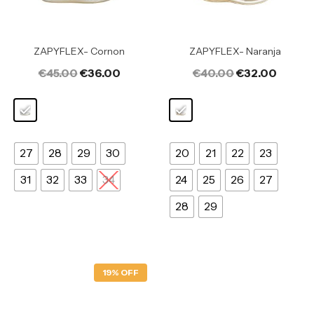
ZAPYFLEX- Cornon
ZAPYFLEX- Naranja
€
45.00
€
36.00
€
40.00
€
32.00
27
28
29
30
20
21
22
23
31
32
33
34
24
25
26
27
28
29
19% OFF