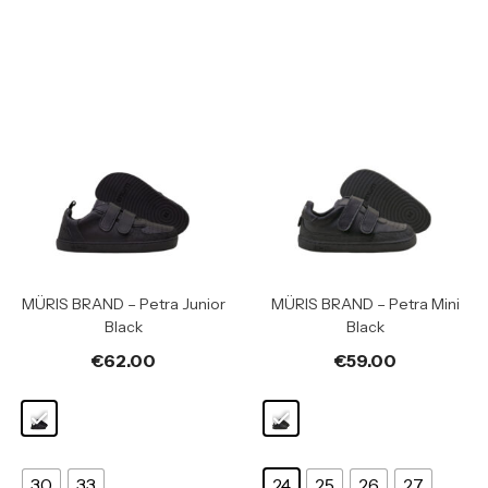
MÜRIS BRAND – Petra Junior
MÜRIS BRAND – Petra Mini
Black
Black
€
62.00
€
59.00
30
33
24
25
26
27