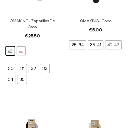
OMAKING- Zapatillas De
OMAKING- Coco
Casa
€
5.00
€
25.50
25-34
35-41
42-47
30
31
32
33
34
35