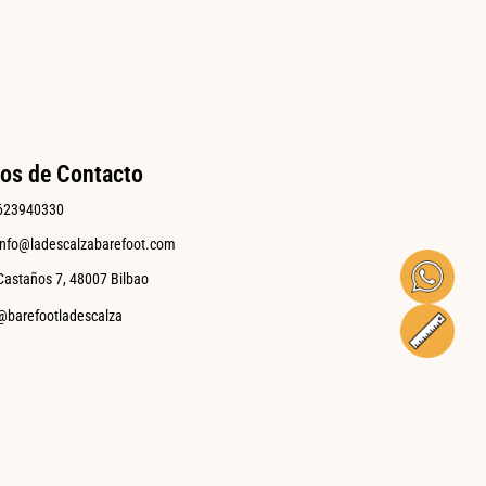
os de Contacto
623940330
info@ladescalzabarefoot.com
Castaños 7, 48007 Bilbao
@barefootladescalza