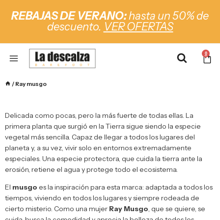
REBAJAS DE VERANO:
hasta un 50% de
descuento.
VER OFERTAS
0
/
Ray musgo
Delicada como pocas, pero la más fuerte de todas ellas. La
primera planta que surgió en la Tierra sigue siendo la especie
vegetal más sencilla. Capaz de llegar a todos los lugares del
planeta y, a su vez, vivir solo en entornos extremadamente
especiales. Una especie protectora, que cuida la tierra ante la
erosión, retiene el agua y protege todo el ecosistema.
El
musgo
es la inspiración para esta marca: adaptada a todos los
tiempos, viviendo en todos los lugares y siempre rodeada de
cierto misterio. Como una mujer
Ray Musgo
, que se quiere, se
cuida, busca la comodidad y aprecia la belleza de todos los