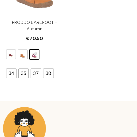
FRODDO BAREFOOT –
Autumn
€
70.50
34
35
37
38