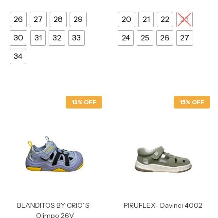
26
27
28
29
20
21
22
23
30
31
32
33
24
25
26
27
34
13% OFF
15% OFF
BLANDITOS BY CRIO´S-
PIRUFLEX- Davinci 4002
Olimpo 26V