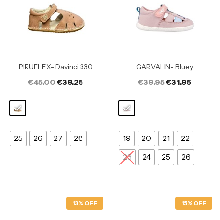
PIRUFLEX- Davinci 330
GARVALIN- Bluey
€
45.00
€
38.25
€
39.95
€
31.95
25
26
27
28
19
20
21
22
23
24
25
26
13% OFF
15% OFF