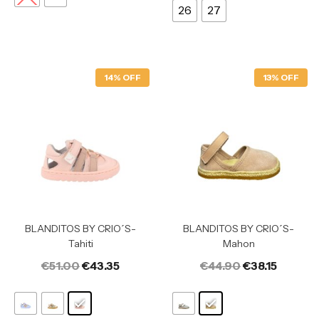
26
27
14% OFF
13% OFF
BLANDITOS BY CRIO´S-
BLANDITOS BY CRIO´S-
Tahiti
Mahon
€
51.00
€
43.35
€
44.90
€
38.15