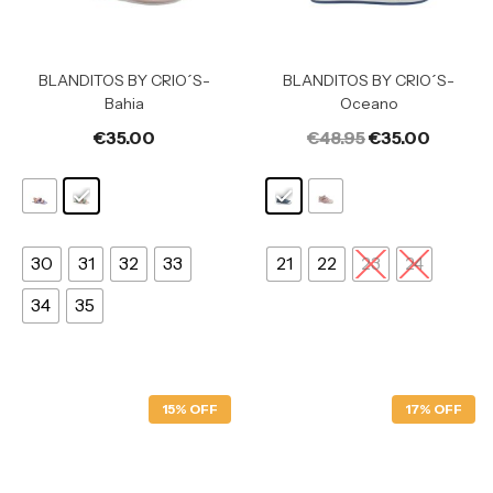
BLANDITOS BY CRIO´S-
BLANDITOS BY CRIO´S-
Bahia
Oceano
€
35.00
€
48.95
€
35.00
30
31
32
33
21
22
23
24
34
35
15% OFF
17% OFF