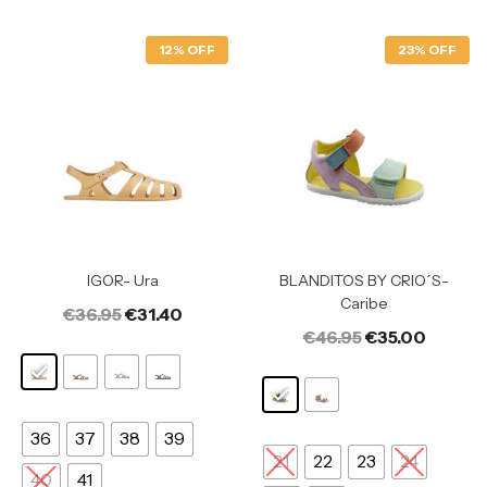
12% OFF
23% OFF
IGOR- Ura
BLANDITOS BY CRIO´S-
Caribe
€
36.95
€
31.40
€
46.95
€
35.00
36
37
38
39
21
22
23
24
40
41