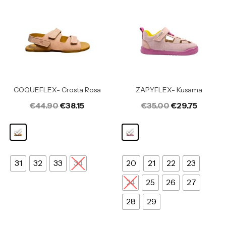
COQUEFLEX- Crosta Rosa
ZAPYFLEX- Kusama
€
44.90
€
38.15
€
35.00
€
29.75
31
32
33
34
20
21
22
23
24
25
26
27
28
29