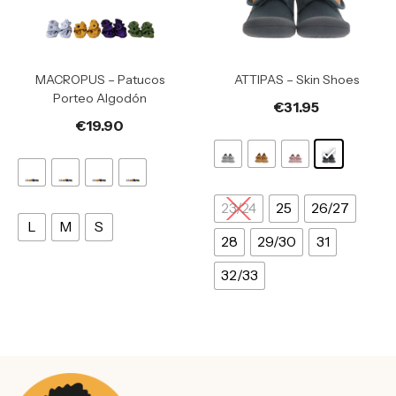
MACROPUS – Patucos
ATTIPAS – Skin Shoes
Porteo Algodón
€
31.95
€
19.90
23/24
25
26/27
L
M
S
28
29/30
31
32/33