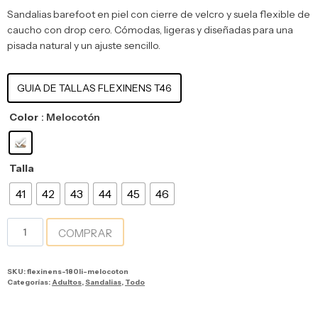
Sandalias barefoot en piel con cierre de velcro y suela flexible de
caucho con drop cero. Cómodas, ligeras y diseñadas para una
pisada natural y un ajuste sencillo.
GUIA DE TALLAS FLEXINENS T46
Color
: Melocotón
Talla
41
42
43
44
45
46
COMPRAR
SKU:
flexinens-180li-melocoton
Categorías:
Adultos
,
Sandalias
,
Todo