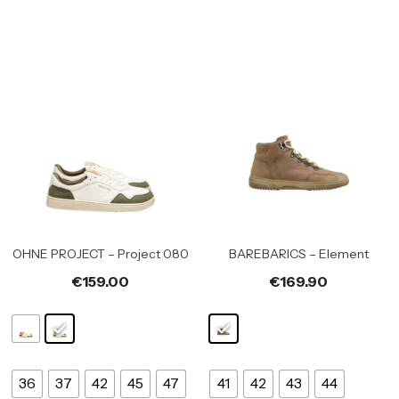
OHNE PROJECT – Project 080
BAREBARICS – Element
€
159.00
€
169.90
36
37
42
45
47
41
42
43
44