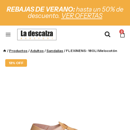
REBAJAS DE VERANO:
hasta un 50% de
descuento.
VER OFERTAS
0
/
Productos
/
Adultos
/
Sandalias
/
FLEXINENS- 180LI Melocotón
13% OFF