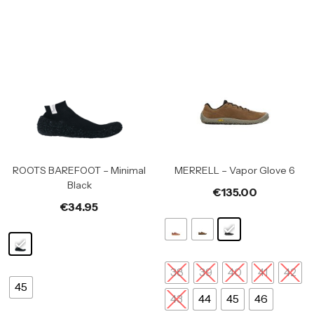
ROOTS BAREFOOT – Minimal
MERRELL – Vapor Glove 6
Black
€
135.00
€
34.95
38
39
40
41
42
45
43
44
45
46