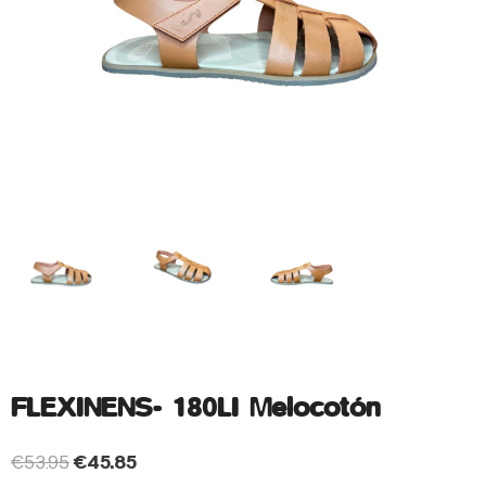
FLEXINENS- 180LI Melocotón
€
53.95
€
45.85