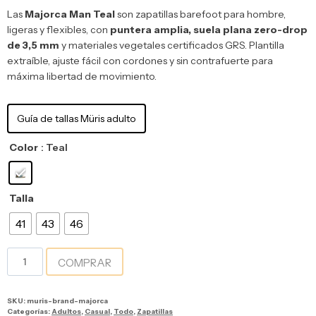
Las
Majorca Man Teal
son zapatillas barefoot para hombre,
ligeras y flexibles, con
puntera amplia, suela plana zero-drop
de 3,5 mm
y materiales vegetales certificados GRS. Plantilla
extraíble, ajuste fácil con cordones y sin contrafuerte para
máxima libertad de movimiento.
Guía de tallas Müris adulto
Color
: Teal
Talla
41
43
46
COMPRAR
SKU:
muris-brand-majorca
Categorías:
Adultos
,
Casual
,
Todo
,
Zapatillas