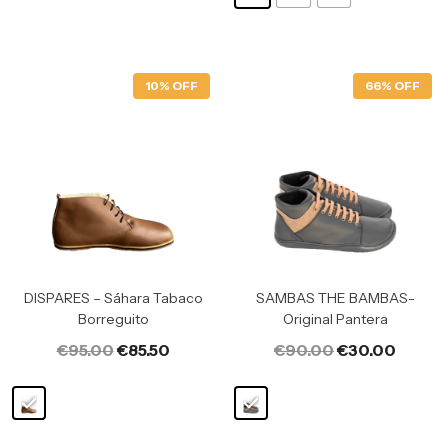
10% OFF
66% OFF
DISPARES – Sáhara Tabaco
SAMBAS THE BAMBAS-
Borreguito
Original Pantera
€
95.00
€
85.50
€
90.00
€
30.00