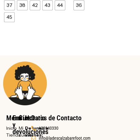
37
38
42
43
44
36
45
Menú
Envíos
Cuenta
Horario
Datos de Contacto
y
Inicio
Mi
De lunes a
623940330
devoluciones
Tienda
cuenta
viernes:
info@ladescalzabarefoot.com