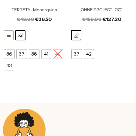
TERRETA- Menorquina
OHNE PROJECT- 070
€
43.00
€
36.50
€
159.00
€
127.20
36
37
38
41
42
37
42
43