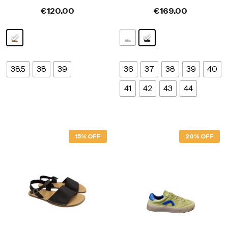
€
120.00
€
169.00
38.5
38
39
36
37
38
39
40
41
42
43
44
15% OFF
20% OFF