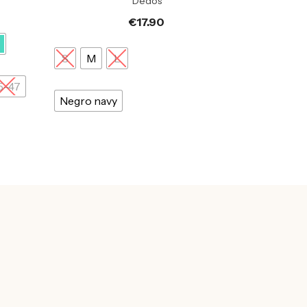
Dedos
€
17.90
S
M
L
5-47
Negro navy