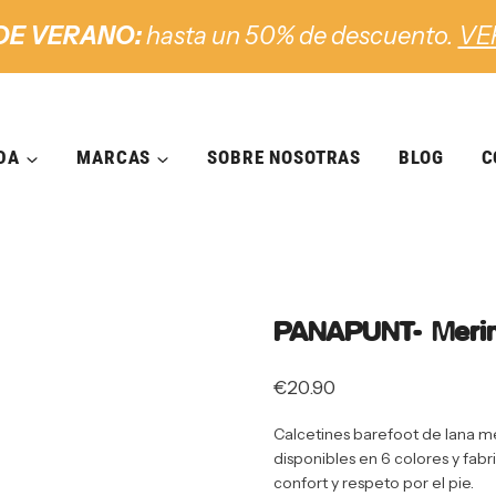
DE VERANO:
hasta un 50% de descuento.
VE
DA
MARCAS
SOBRE NOSOTRAS
BLOG
C
PANAPUNT- Meri
€
20.90
Calcetines barefoot de lana mer
disponibles en 6 colores y fab
confort y respeto por el pie.