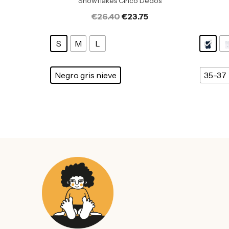
Snowflakes Cinco Dedos
€
26.40
€
23.75
S
M
L
Negro gris nieve
35-37