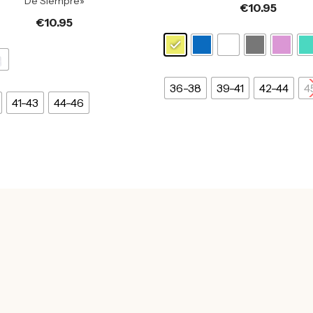
De Siempre»
€
10.95
€
10.95
36-38
39-41
42-44
4
41-43
44-46