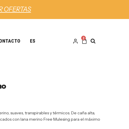
R OFERTAS
0
ONTACTO
ES
no
ino, suaves, transpirables y térmicos. De caña alta,
ricados con lana merino Free Mulesing para el máximo