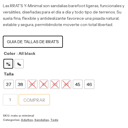
Las RRAT’S Y-Minimal son sandalias barefoot ligeras, funcionales y
versátiles, diseñadas para el día a día y todo tipo de terrenos. Su
suela fina, flexible y antideslizante favorece una pisada natural,
estable y segura, permitiéndote moverte con total libertad.
GUIA DE TALLAS DE RRAT'S
Color
: All black
Talla
37
38
40
41
43
44
45
46
COMPRAR
SKU:
rrats-y-minimal
Categorías:
Adultos
,
Sandalias
,
Todo