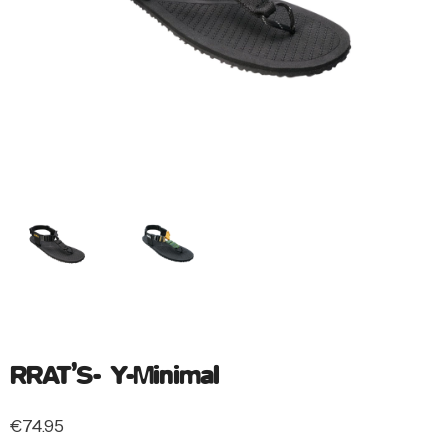
RRAT’S- Y-Minimal
€
74.95