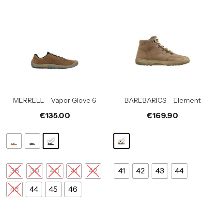
MERRELL – Vapor Glove 6
BAREBARICS – Element
€
135.00
€
169.90
38
39
40
41
42
41
42
43
44
43
44
45
46