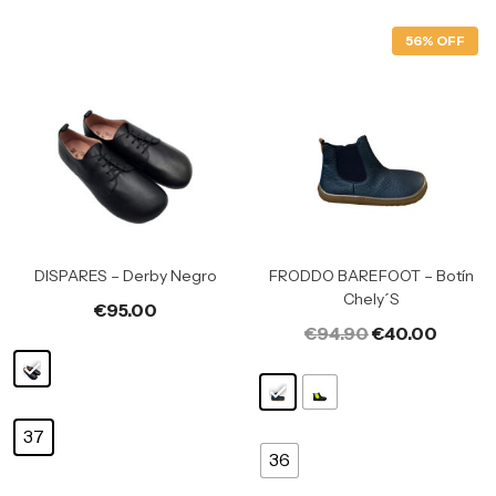
56% OFF
DISPARES – Derby Negro
FRODDO BAREFOOT – Botín
Chely´s
€
95.00
€
94.90
€
40.00
37
36