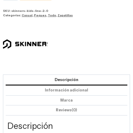
SKU:
skinners-kids-line-2-0
Categorías:
Casual
,
Peques
,
Todo
,
Zapatillas
Descripción
Información adicional
Marca
Reviews(0)
Descripción