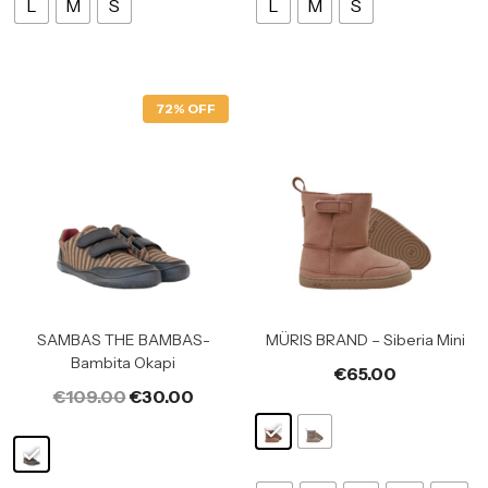
L
M
S
L
M
S
72% OFF
SAMBAS THE BAMBAS-
MÜRIS BRAND – Siberia Mini
Bambita Okapi
€
65.00
€
109.00
€
30.00