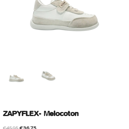
ZAPYFLEX- Melocoton
€
45.95
€
36.75