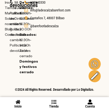
Inicio
Mi
De lunes a
623940330
devoluciones
Tienda
cuenta
viernes:
info@ladescalzabarefoot.com
Marcas
Política
Pedidos
10:00h-
Castaños 7, 48007 Bilbao
Sobre
de
Direcciones
13:30h
nosotras
envío
Lista
16:30h-
@barefootladescalza
Blog
Política
de
20:00h
Contacto
de
deseos
Sábados:
cambio
10:30h-
Política de
14:00h
devolución
Tardes
cerrado
Domingos
y festivos
cerrado
©2024 All Rights Reserved. Desarrollado por
Lo Digitalizo
.
Inicio
Tienda
Cuenta