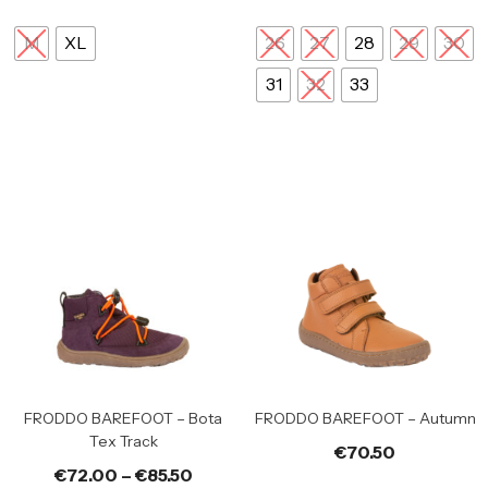
M
XL
26
27
28
29
30
31
32
33
FRODDO BAREFOOT – Bota
FRODDO BAREFOOT – Autumn
Tex Track
€
70.50
€
72.00
–
€
85.50