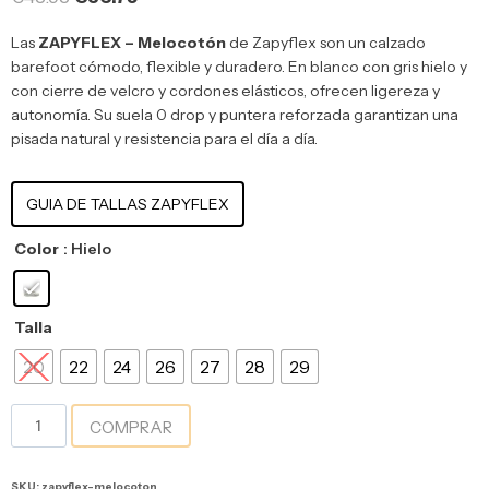
Las
ZAPYFLEX – Melocotón
de
Zapyflex
son un calzado
barefoot cómodo, flexible y duradero. En blanco con gris hielo y
con cierre de velcro y cordones elásticos, ofrecen ligereza y
autonomía. Su suela 0 drop y puntera reforzada garantizan una
pisada natural y resistencia para el día a día.
GUIA DE TALLAS ZAPYFLEX
Color
: Hielo
Talla
20
22
24
26
27
28
29
COMPRAR
SKU:
zapyflex-melocoton