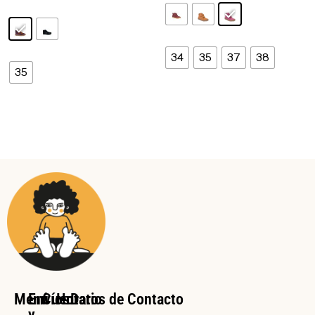
34
35
37
38
35
Menú
Envíos
Cuenta
Horario
Datos de Contacto
y