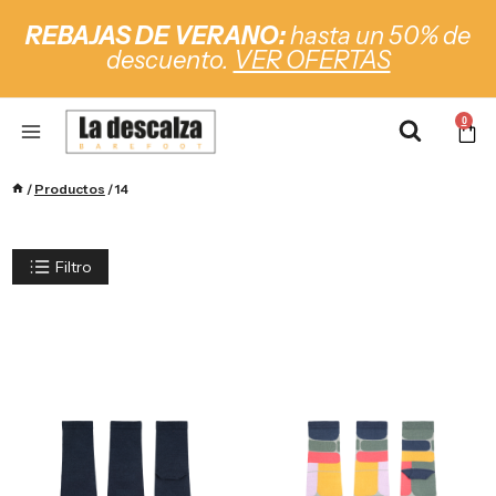
REBAJAS DE VERANO:
hasta un 50% de
descuento.
VER OFERTAS
0
/
Productos
/
14
Filtro