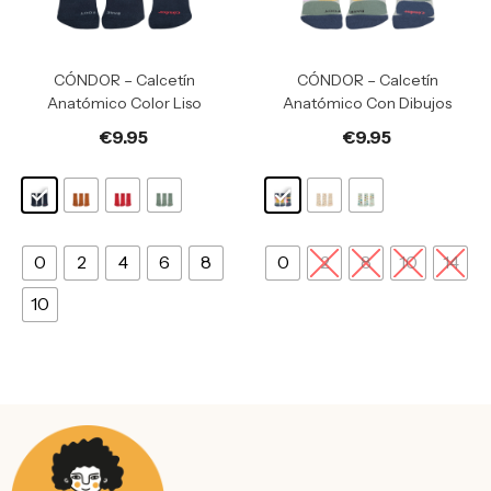
CÓNDOR – Calcetín
CÓNDOR – Calcetín
Anatómico Color Liso
Anatómico Con Dibujos
€
9.95
€
9.95
0
2
4
6
8
0
2
8
10
14
10