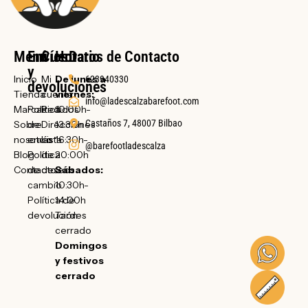
Menú
Envíos
Cuenta
Horario
Datos de Contacto
y
Inicio
Mi
De lunes a
623940330
devoluciones
Tienda
cuenta
viernes:
info@ladescalzabarefoot.com
Marcas
Política
Pedidos
10:00h-
Castaños 7, 48007 Bilbao
Sobre
de
Direcciones
13:30h
nosotras
envío
Lista
16:30h-
@barefootladescalza
Blog
Política
de
20:00h
Contacto
de
deseos
Sábados:
cambio
10:30h-
Política de
14:00h
devolución
Tardes
cerrado
Domingos
y festivos
cerrado