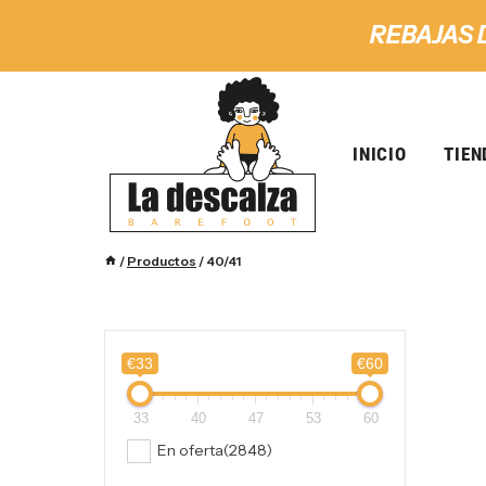
REBAJAS 
INICIO
TIEN
/
Productos
/
40/41
€33
€60
33
40
47
53
60
En oferta
(2848)