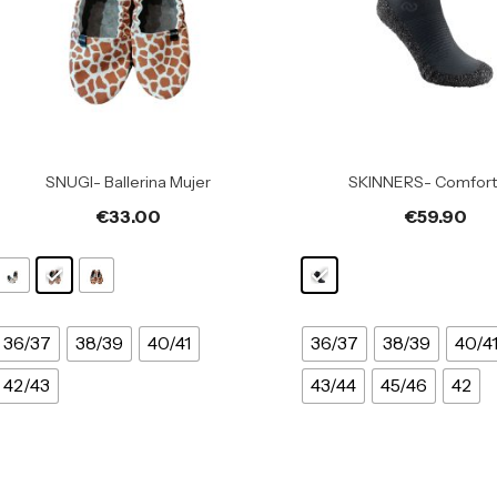
SNUGI- Ballerina Mujer
SKINNERS- Comfort
€
33.00
€
59.90
36/37
38/39
40/41
36/37
38/39
40/4
42/43
43/44
45/46
42