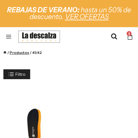
REBAJAS DE VERANO:
hasta un 50% de
descuento.
VER OFERTAS
0
/
Productos
/
41/42
Filtro