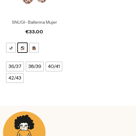
SNUGI- Ballerina Mujer
€
33.00
36/37
38/39
40/41
42/43