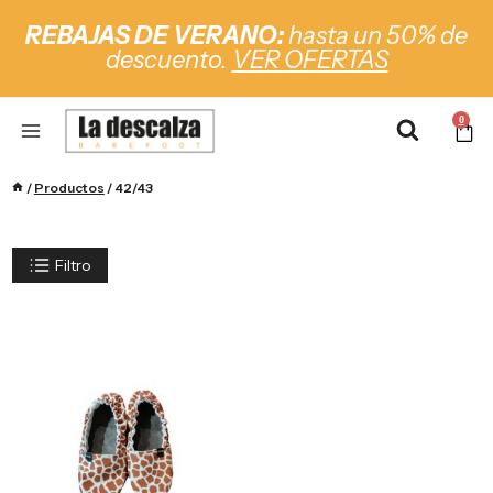
REBAJAS DE VERANO:
hasta un 50% de
descuento.
VER OFERTAS
0
/
Productos
/
42/43
Filtro