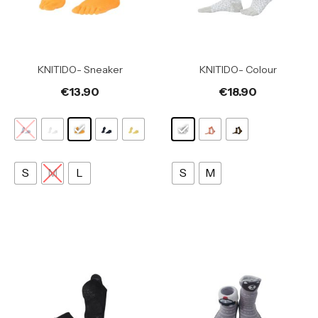
KNITIDO- Sneaker
KNITIDO- Colour
€
13.90
€
18.90
S
M
L
S
M