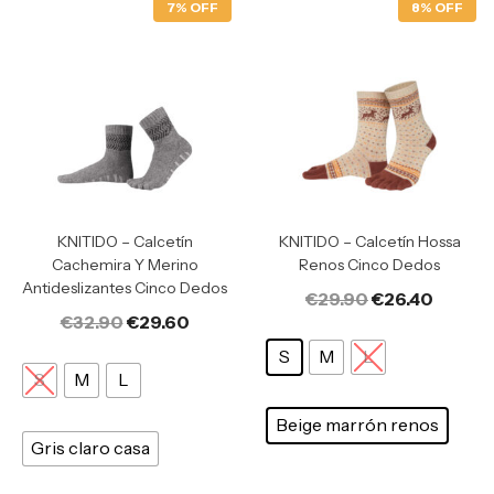
7% OFF
8% OFF
KNITIDO – Calcetín
KNITIDO – Calcetín Hossa
Cachemira Y Merino
Renos Cinco Dedos
Antideslizantes Cinco Dedos
€
29.90
€
26.40
€
32.90
€
29.60
S
M
L
S
M
L
Beige marrón renos
Gris claro casa