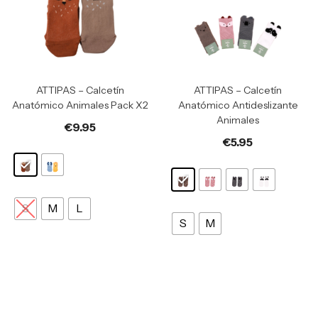
ATTIPAS – Calcetín
ATTIPAS – Calcetín
Anatómico Animales Pack X2
Anatómico Antideslizante
Animales
€
9.95
€
5.95
S
M
L
S
M