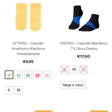
ATTIPAS – Calcetín
KNITIDO – Calcetín Marathon
Anatómico Rainbow
TS Cinco Dedos
Antideslizante
€
17.90
€
5.95
S
M
L
Negro navy
S
M