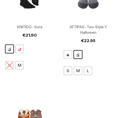
KNITIDO- Sora
ATTIPAS- Two Style Y
Hallowen
€
21.90
€
22.95
S
M
S
M
L