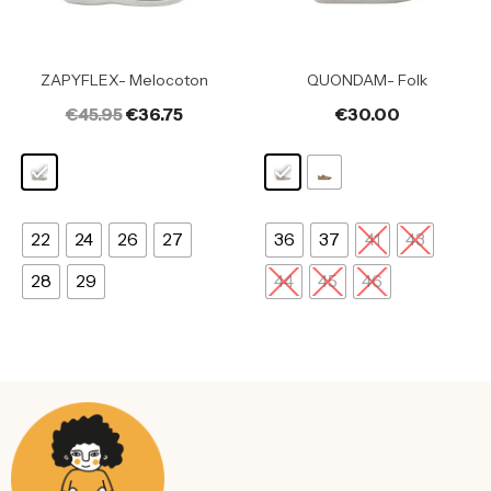
ZAPYFLEX- Melocoton
QUONDAM- Folk
€
45.95
€
36.75
€
30.00
22
24
26
27
36
37
41
43
28
29
44
45
46