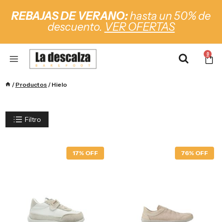
REBAJAS DE VERANO:
hasta un 50% de
descuento.
VER OFERTAS
0
/
Productos
/
Hielo
Filtro
17% OFF
76% OFF