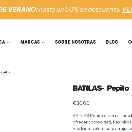
DE VERANO:
hasta un 50% de descuento.
VE
DA
MARCAS
SOBRE NOSOTRAS
BLOG
C
epito
BATILAS- Pepito
€
30.00
BATILAS Pepito es un calzado b
ofrecer comodidad, flexibilida
mediante velcro para un ajuste f