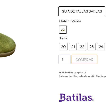
GUIA DE TALLAS BATILAS
Color
: Verde
Talla
20
21
22
23
24
COMPRAR
SKU:
batilas-pepito-2
Categorías:
Calzado de vestir
,
Camina