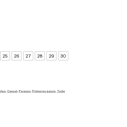
25
26
27
28
29
30
ntes
,
Casual
,
Peques
,
Primeros pasos
,
Todo