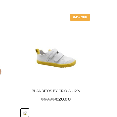
64% OFF
BLANDITOS BY CRIO´S – Río
€
58.95
€
20.00