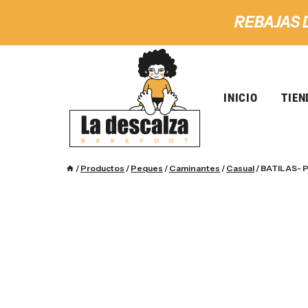
REBAJAS 
INICIO
TIEN
/
Productos
/
Peques
/
Caminantes
/
Casual
/
BATILAS- P