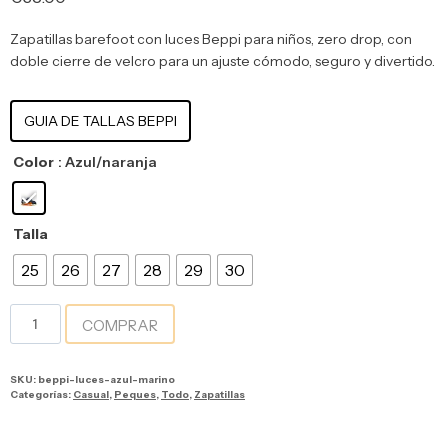
Zapatillas barefoot con luces Beppi para niños, zero drop, con
doble cierre de velcro para un ajuste cómodo, seguro y divertido.
GUIA DE TALLAS BEPPI
Color
: Azul/naranja
Talla
25
26
27
28
29
30
COMPRAR
SKU:
beppi-luces-azul-marino
Categorías:
Casual
,
Peques
,
Todo
,
Zapatillas