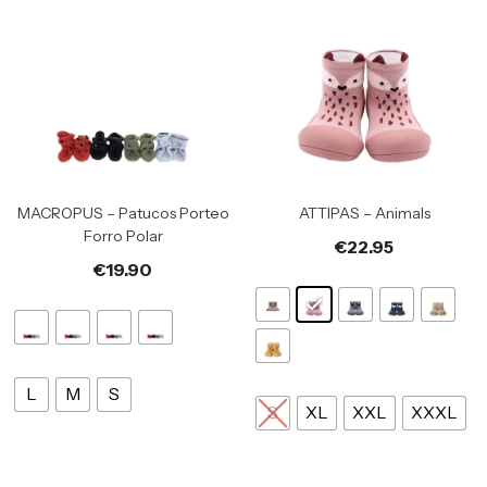
MACROPUS – Patucos Porteo
ATTIPAS – Animals
Forro Polar
€
22.95
€
19.90
L
M
S
S
XL
XXL
XXXL