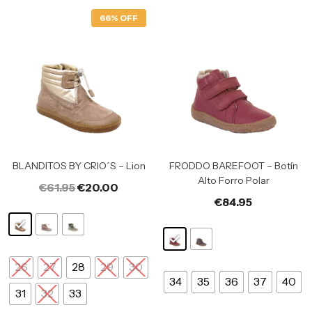
66% OFF
BLANDITOS BY CRIO´S – Lion
FRODDO BAREFOOT – Botín
Alto Forro Polar
€
61.95
€
20.00
€
84.95
26
27
28
29
30
34
35
36
37
40
31
32
33