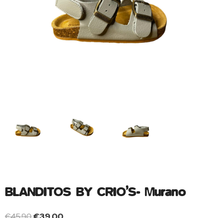
BLANDITOS BY CRIO’S- Murano
€
45.90
€
39.00