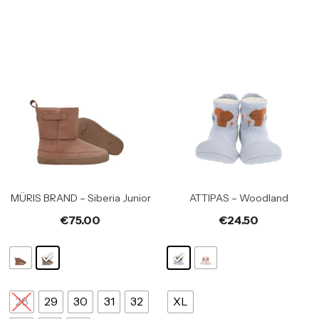
MÜRIS BRAND – Siberia Junior
ATTIPAS – Woodland
€
75.00
€
24.50
28
29
30
31
32
XL