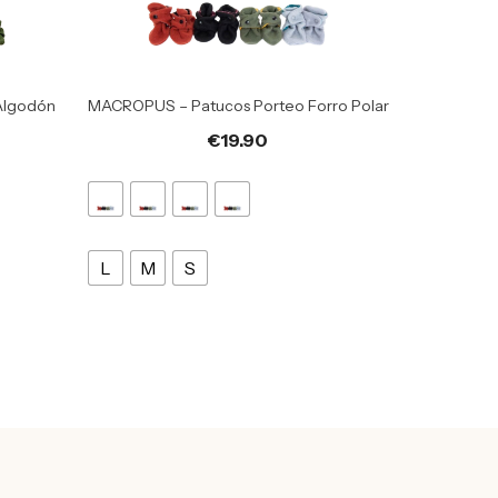
Algodón
MACROPUS – Patucos Porteo Forro Polar
€
19.90
L
M
S