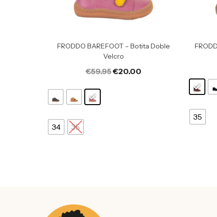
FRODDO BAREFOOT – Botita Doble
FRODD
Velcro
€
59.95
€
20.00
35
34
35