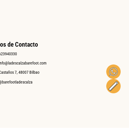
os de Contacto
623940330
info@ladescalzabarefoot.com
Castaños 7, 48007 Bilbao
@barefootladescalza