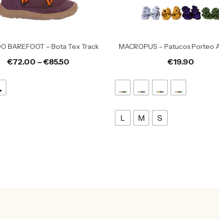
O BAREFOOT – Bota Tex Track
MACROPUS – Patucos Porteo 
€
72.00
–
€
85.50
€
19.90
L
M
S