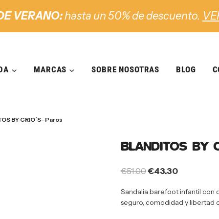
DE VERANO:
hasta un 50% de descuento.
VE
DA
MARCAS
SOBRE NOSOTRAS
BLOG
C
OS BY CRIO´S- Paros
BLANDITOS BY C
€
51.00
€
43.30
Sandalia barefoot infantil con 
seguro, comodidad y libertad 