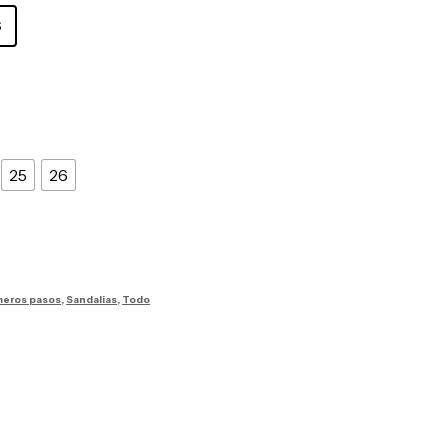
6
25
26
meros pasos
,
Sandalias
,
Todo