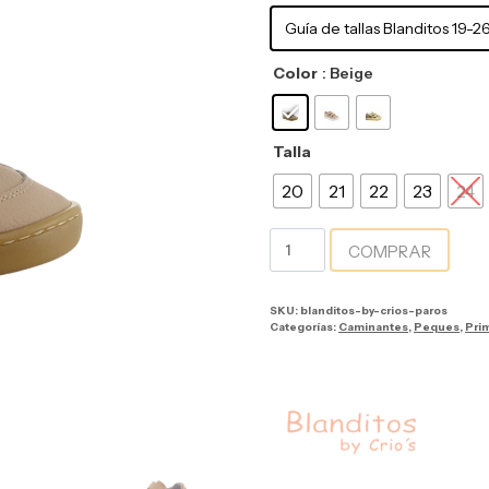
Guía de tallas Blanditos 19-2
Color
: Beige
Talla
20
21
22
23
24
COMPRAR
SKU:
blanditos-by-crios-paros
Categorías:
Caminantes
,
Peques
,
Pri