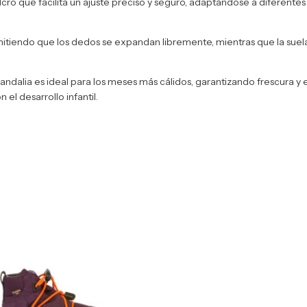
lcro que facilita un ajuste preciso y seguro, adaptándose a diferent
mitiendo que los dedos se expandan libremente, mientras que la suela 
 sandalia es ideal para los meses más cálidos, garantizando frescura 
l desarrollo infantil.