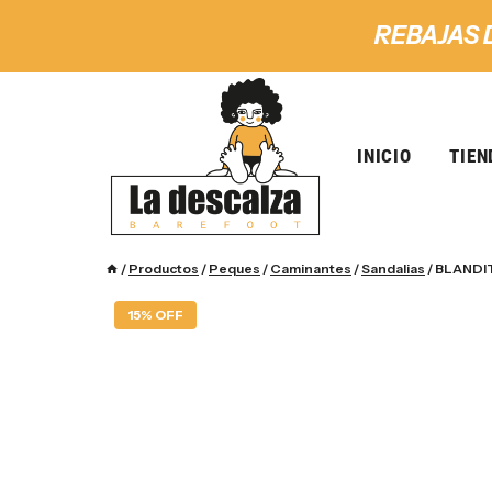
REBAJAS 
INICIO
TIEN
/
Productos
/
Peques
/
Caminantes
/
Sandalias
/
BLANDIT
15% OFF