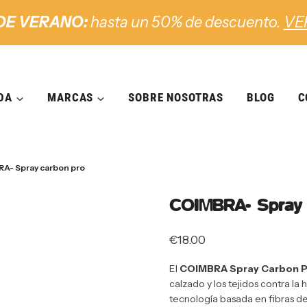
DE VERANO:
hasta un 50% de descuento.
VE
DA
MARCAS
SOBRE NOSOTRAS
BLOG
C
A- Spray carbon pro
COIMBRA- Spray 
€
18.00
El
COIMBRA Spray Carbon 
calzado y los tejidos contra la
tecnología basada en fibras de