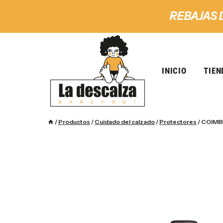
REBAJAS 
INICIO
TIEN
/
Productos
/
Cuidado del calzado
/
Protectores
/
COIMBR