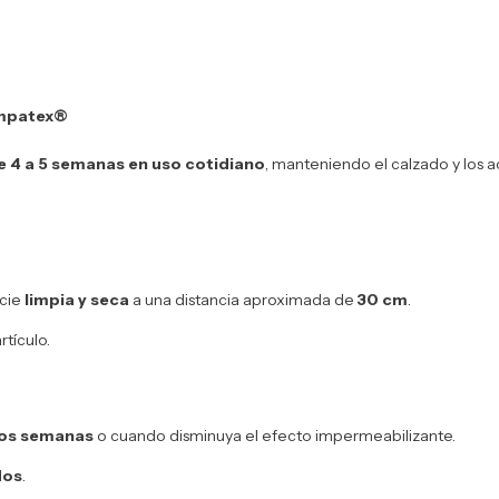
ympatex®
 4 a 5 semanas en uso cotidiano
, manteniendo el calzado y los a
icie
limpia y seca
a una distancia aproximada de
30 cm
.
rtículo.
dos semanas
o cuando disminuya el efecto impermeabilizante.
dos
.