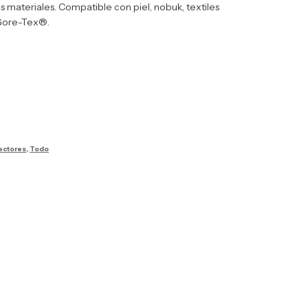
os materiales. Compatible con piel, nobuk, textiles
Gore-Tex®.
ectores
,
Todo