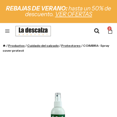
REBAJAS DE VERANO:
hasta un 50% de
descuento.
VER OFERTAS
0
/
Productos
/
Cuidado del calzado
/
Protectores
/
COIMBRA- Spray
cover protect