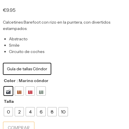
€
9.95
Calcetines Barefoot con rizo en la puntera, con divertidos
estampados:
Abstracto
Smile
Circuito de coches
Guía de tallas Cóndor
Color
: Marino cóndor
Talla
0
2
4
6
8
10
COMPRAR