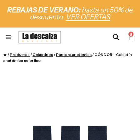
REBAJAS DE VERANO:
hasta un 50% de
descuento.
VER OFERTAS
0
/
Productos
/
Calcetines
/
Puntera anatómica
/
CÓNDOR – Calcetín
anatómico color liso