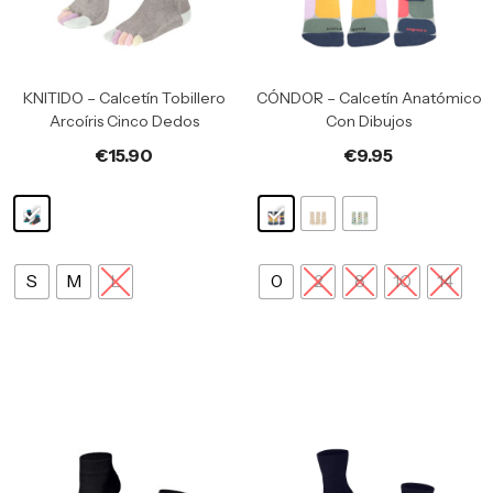
KNITIDO – Calcetín Tobillero
CÓNDOR – Calcetín Anatómico
Arcoíris Cinco Dedos
Con Dibujos
€
15.90
€
9.95
S
M
L
0
2
8
10
14