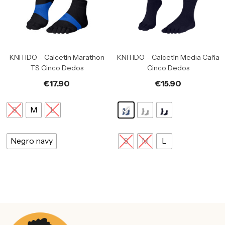
KNITIDO – Calcetín Marathon
KNITIDO – Calcetín Media Caña
TS Cinco Dedos
Cinco Dedos
€
17.90
€
15.90
S
M
L
Negro navy
S
M
L