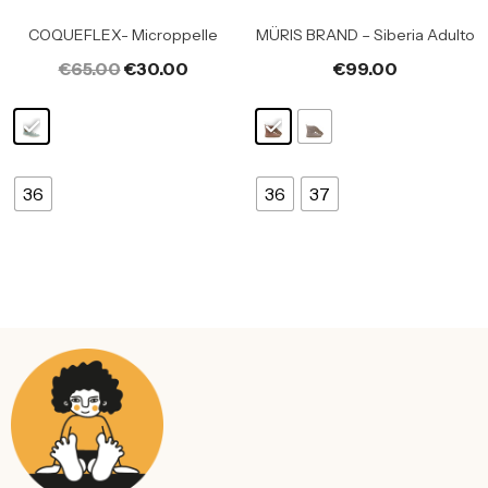
COQUEFLEX- Microppelle
MÜRIS BRAND – Siberia Adulto
€
65.00
€
30.00
€
99.00
36
36
37