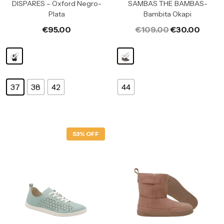
DISPARES – Oxford Negro-
SAMBAS THE BAMBAS-
Plata
Bambita Okapi
€
95.00
€
109.00
€
30.00
37
38
42
44
53% OFF