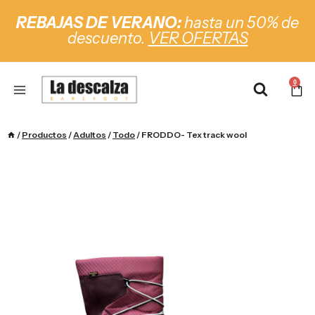
REBAJAS DE VERANO:
hasta un 50% de
descuento.
VER OFERTAS
0
/
Productos
/
Adultos
/
Todo
/
FRODDO- Tex track wool