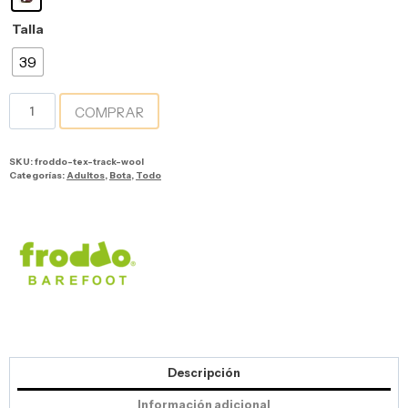
Talla
39
COMPRAR
SKU:
froddo-tex-track-wool
Categorías:
Adultos
,
Bota
,
Todo
Descripción
Información adicional