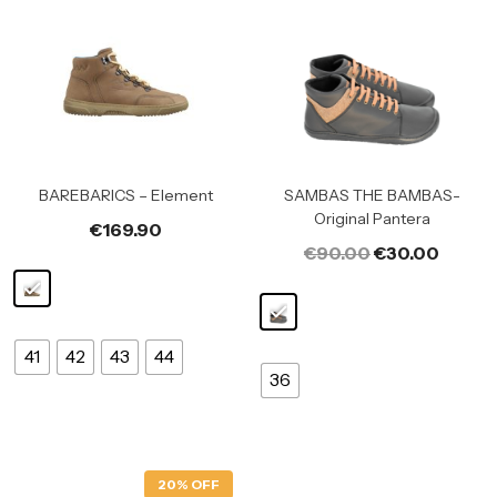
BAREBARICS – Element
SAMBAS THE BAMBAS-
Original Pantera
€
169.90
€
90.00
€
30.00
41
42
43
44
36
20% OFF