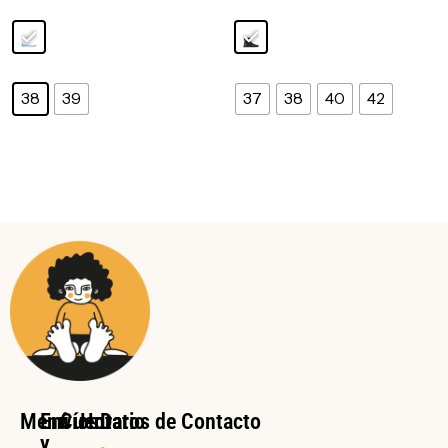
38
39
37
38
40
42
Menú
Envíos
Cuenta
Horario
Datos de Contacto
y