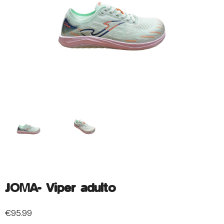
JOMA- Viper adulto
€
95.99