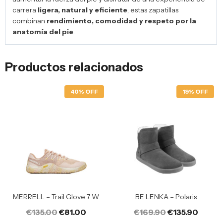
carrera
ligera, natural y eficiente
, estas zapatillas
combinan
rendimiento, comodidad y respeto por la
anatomía del pie
.
Productos relacionados
40% OFF
19% OFF
MERRELL – Trail Glove 7 W
BE LENKA – Polaris
€
135.00
€
81.00
€
169.90
€
135.90