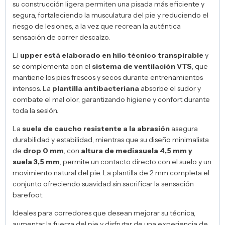
su construcción ligera permiten una pisada más eficiente y
segura, fortaleciendo la musculatura del pie y reduciendo el
riesgo de lesiones, a la vez que recrean la auténtica
sensación de correr descalzo.
El
upper está elaborado en hilo técnico transpirable
y
se complementa con el
sistema de ventilación VTS
, que
mantiene los pies frescos y secos durante entrenamientos
intensos. La
plantilla antibacteriana
absorbe el sudor y
combate el mal olor, garantizando higiene y confort durante
toda la sesión.
La
suela de caucho resistente a la abrasión
asegura
durabilidad y estabilidad, mientras que su diseño minimalista
de
drop 0 mm
, con
altura de mediasuela 4,5 mm y
suela 3,5 mm
, permite un contacto directo con el suelo y un
movimiento natural del pie. La plantilla de 2 mm completa el
conjunto ofreciendo suavidad sin sacrificar la sensación
barefoot.
Ideales para corredores que desean mejorar su técnica,
aumentar la fuerza del pie y disfrutar de una experiencia de