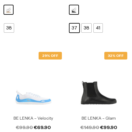
38
37
38
41
29% OFF
32% OFF
BE LENKA – Velocity
BE LENKA – Glam
€
99.90
€
69.90
€
149.90
€
99.90