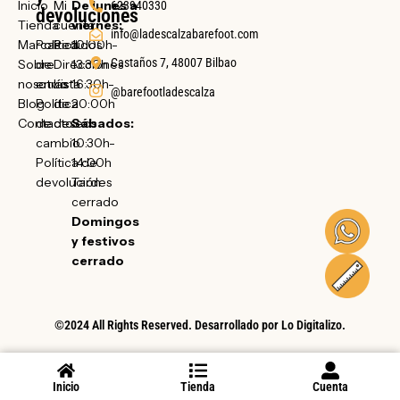
Inicio
Mi
De lunes a
623940330
devoluciones
Tienda
cuenta
viernes:
info@ladescalzabarefoot.com
Marcas
Política
Pedidos
10:00h-
Castaños 7, 48007 Bilbao
Sobre
de
Direcciones
13:30h
nosotras
envío
Lista
16:30h-
@barefootladescalza
Blog
Política
de
20:00h
Contacto
de
deseos
Sábados:
cambio
10:30h-
Política de
14:00h
devolución
Tardes
cerrado
Domingos
y festivos
cerrado
©2024 All Rights Reserved. Desarrollado por
Lo Digitalizo
.
Inicio
Tienda
Cuenta