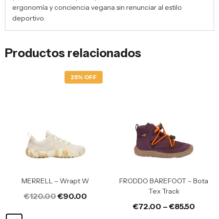
ergonomía y conciencia vegana sin renunciar al estilo
deportivo.
Productos relacionados
25% OFF
MERRELL – Wrapt W
FRODDO BAREFOOT – Bota
Tex Track
€
120.00
€
90.00
€
72.00
–
€
85.50