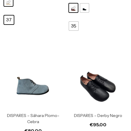
37
35
DISPARES – Sáhara Plomo-
DISPARES – Derby Negro
Cebra
€
95.00
€
80.00