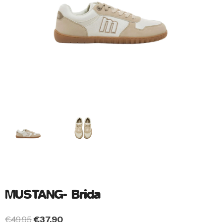
MUSTANG- Brida
€
49.95
€
37.90