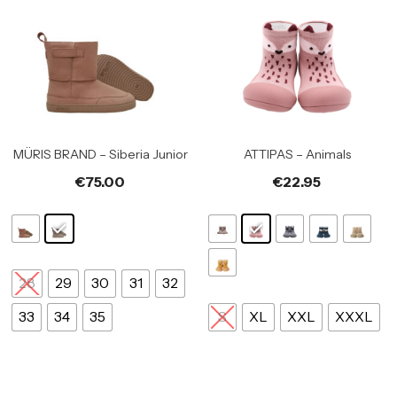
MÜRIS BRAND – Siberia Junior
ATTIPAS – Animals
€
75.00
€
22.95
28
29
30
31
32
33
34
35
S
XL
XXL
XXXL