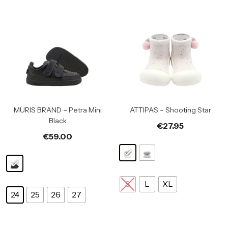
MÜRIS BRAND – Petra Mini
ATTIPAS – Shooting Star
Black
€
27.95
€
59.00
S
L
XL
24
25
26
27