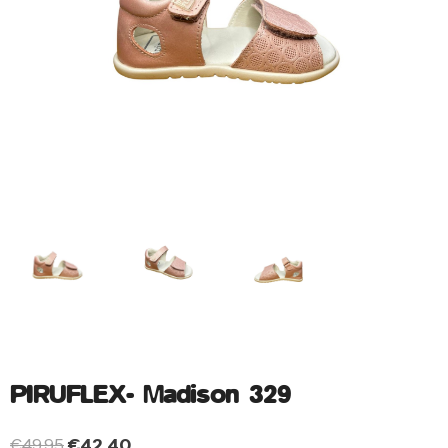
PIRUFLEX- Madison 329
€
49.95
€
42.40