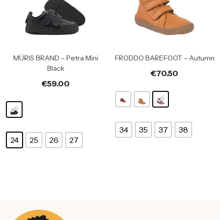
MÜRIS BRAND – Petra Mini
FRODDO BAREFOOT – Autumn
Black
€
70.50
€
59.00
34
35
37
38
24
25
26
27