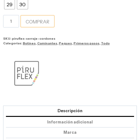
29
30
COMPRAR
SKU:
piruflex-serraje-cordones
Categorías:
Botines
,
Caminantes
,
Peques
,
Primeros pasos
,
Todo
Descripción
Información adicional
Marca