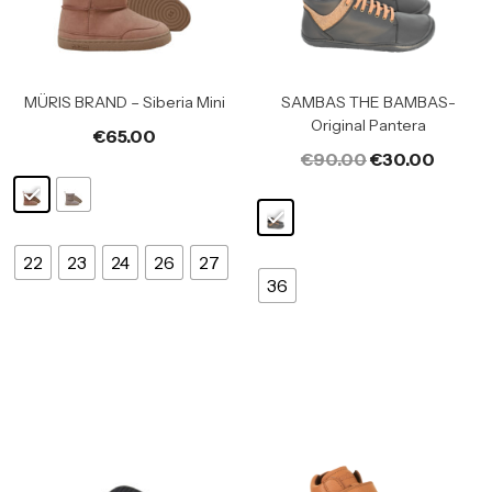
MÜRIS BRAND – Siberia Mini
SAMBAS THE BAMBAS-
Original Pantera
€
65.00
€
90.00
€
30.00
22
23
24
26
27
36