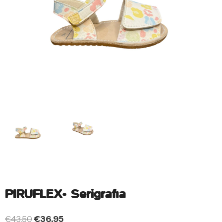
PIRUFLEX- Serigrafia
€
43.50
€
36.95