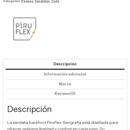
Categorías:
Peques
,
Sandalias
,
Todo
Descripción
Información adicional
Marca
Reviews(0)
Descripción
La sandalia barefoot Piruflex Serigrafía está diseñada para
ofrecer máxima libertad y confort en cada paso. Su