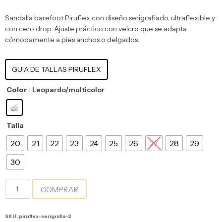
Sandalia barefoot Piruflex con diseño serigrafiado, ultraflexible y
con cero drop. Ajuste práctico con velcro que se adapta
cómodamente a pies anchos o delgados.
GUIA DE TALLAS PIRUFLEX
Color
: Leopardo/multicolor
Talla
20
21
22
23
24
25
26
27
28
29
30
COMPRAR
SKU:
piruflex-serigrafia-2