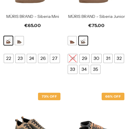
MÜRIS BRAND – Siberia Mini
MÜRIS BRAND – Siberia Junior
€
65.00
€
75.00
22
23
24
26
27
28
29
30
31
32
33
34
35
73% OFF
66% OFF