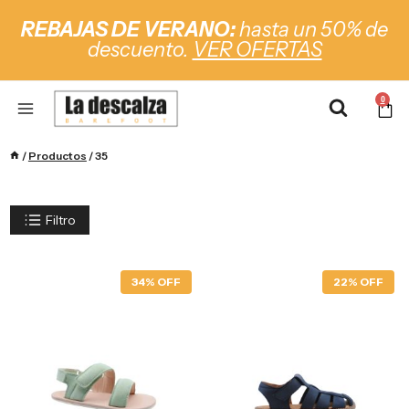
REBAJAS DE VERANO:
hasta un 50% de
descuento.
VER OFERTAS
0
/
Productos
/
35
Filtro
34% OFF
22% OFF