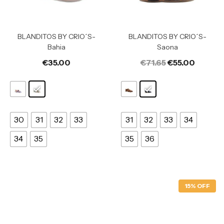
BLANDITOS BY CRIO´S-
BLANDITOS BY CRIO´S-
Bahia
Saona
€
35.00
€
71.65
€
55.00
30
31
32
33
31
32
33
34
34
35
35
36
15% OFF