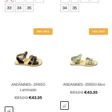
33
34
35
34
35
14% OFF
14% OFF
ANDANINES- 251650
ANDANINES- 251650 Mint
Laminado
€
51.00
€
43.35
€
51.00
€
43.35