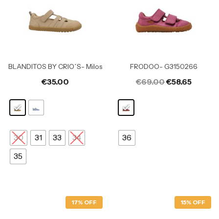
BLANDITOS BY CRIO´S- Milos
FRODOO- G3150266
€
35.00
€
69.00
€
58.65
30
31
33
34
36
35
17% OFF
15% OFF