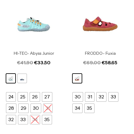
HI-TEC- Abyss Junior
FRODDO- Fuxia
€
41.90
€
33.50
€
69.00
€
58.65
24
25
26
27
30
31
32
33
28
29
30
31
34
35
32
33
34
35