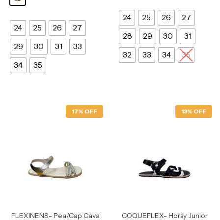
24
25
26
27
24
25
26
27
28
29
30
31
29
30
31
33
32
33
34
35
34
35
17% OFF
13% OFF
FLEXINENS- Pea/cap Cava
COQUEFLEX- Horsy Junior