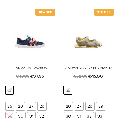
18% OFF
13% OFF
GARVALIN- 252505
ANDANINES- 251162 Nobuk
€
47.95
€
37.95
€
52.95
€
45.00
25
26
27
28
26
27
28
29
29
30
31
32
30
31
32
33