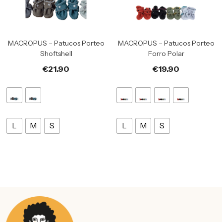
MACROPUS – Patucos Porteo
MACROPUS – Patucos Porteo
Shoftshell
Forro Polar
€
21.90
€
19.90
L
M
S
L
M
S