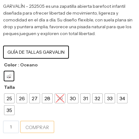
GARVALÍN – 252505 es una zapatilla abierta barefoot infantil
diseñada para ofrecer libertad de movimiento, ligereza y
comodidad en el día a día. Su diseño flexible, con suela plana sin
drop y puntera amplia, favorece una pisada natural para que los
peques jueguen y exploren con total libertad.
GUÍA DE TALLAS GARVALIN
Color
: Oceano
Talla
25
26
27
28
29
30
31
32
33
34
35
COMPRAR