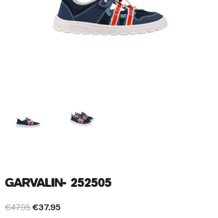
GARVALIN- 252505
€
47.95
€
37.95