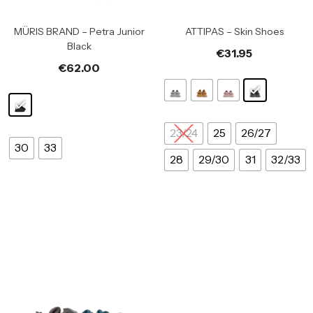
MÜRIS BRAND – Petra Junior
ATTIPAS – Skin Shoes
Black
€
31.95
€
62.00
23/24
25
26/27
30
33
28
29/30
31
32/33