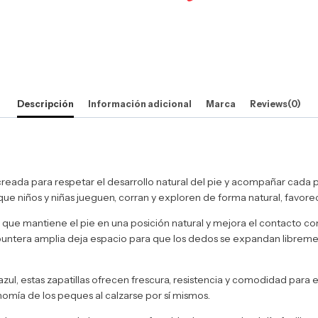
Descripción
Información adicional
Marca
Reviews(0)
 creada para respetar el desarrollo natural del pie y acompañar cada
ue niños y niñas jueguen, corran y exploren de forma natural, favorec
, que mantiene el pie en una posición natural y mejora el contacto con 
puntera amplia deja espacio para que los dedos se expandan librement
azul, estas zapatillas ofrecen frescura, resistencia y comodidad para el
omía de los peques al calzarse por sí mismos.