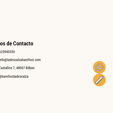
os de Contacto
623940330
info@ladescalzabarefoot.com
Castaños 7, 48007 Bilbao
@barefootladescalza