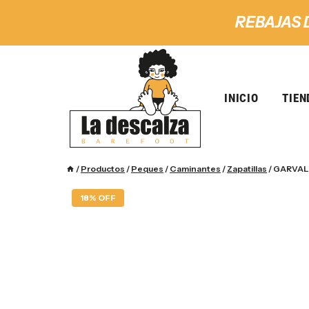
REBAJAS 
INICIO
TIEN
/
Productos
/
Peques
/
Caminantes
/
Zapatillas
/
GARVALI
18% OFF