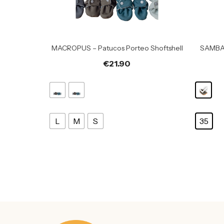
MACROPUS – Patucos Porteo Shoftshell
SAMBA
€
21.90
L
M
S
35