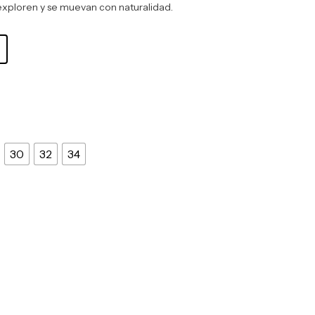
exploren y se muevan con naturalidad.
30
32
34