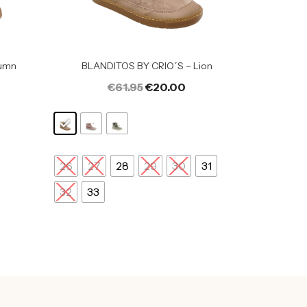
umn
BLANDITOS BY CRIO´S – Lion
€
61.95
€
20.00
26
27
28
29
30
31
32
33