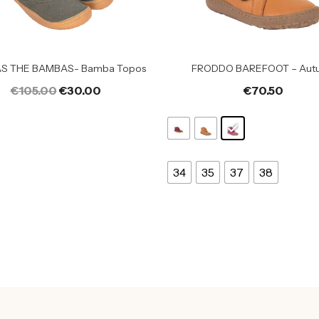
S THE BAMBAS- Bamba Topos
FRODDO BAREFOOT – Aut
€
105.00
€
30.00
€
70.50
34
35
37
38