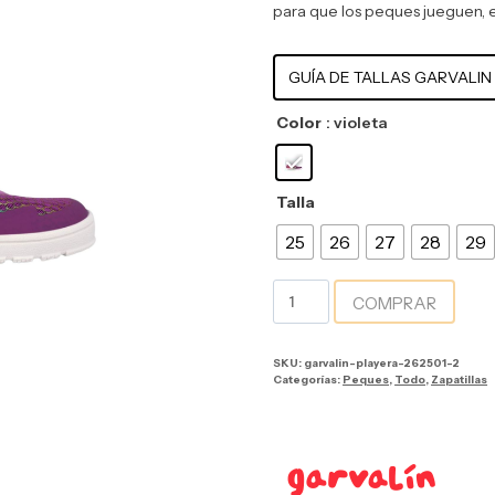
para que los peques jueguen, 
GUÍA DE TALLAS GARVALIN
Color
: violeta
Talla
25
26
27
28
29
COMPRAR
SKU:
garvalin-playera-262501-2
Categorías:
Peques
,
Todo
,
Zapatillas