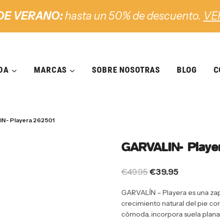
DE VERANO:
hasta un 50% de descuento.
VE
DA
MARCAS
SOBRE NOSOTRAS
BLOG
C
N- Playera 262501
GARVALIN- Playe
€
49.95
€
39.95
GARVALÍN – Playera es una zapa
crecimiento natural del pie con
cómoda, incorpora suela plana 