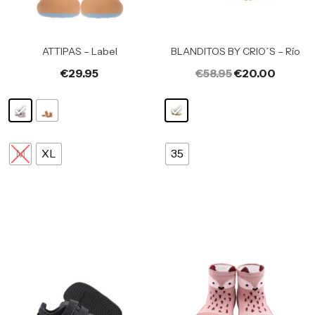
ATTIPAS – Label
BLANDITOS BY CRIO´S – Río
€
29.95
€
58.95
€
20.00
M
XL
35