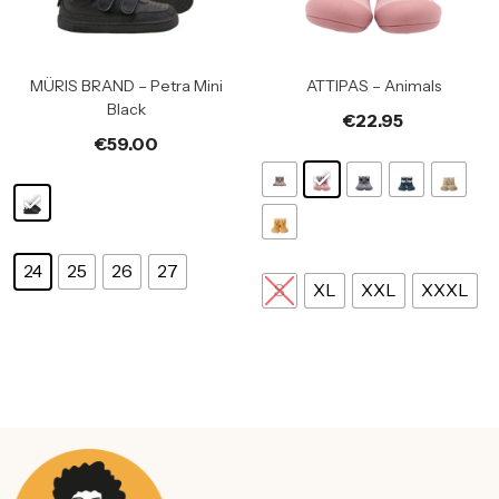
MÜRIS BRAND – Petra Mini
ATTIPAS – Animals
Black
€
22.95
€
59.00
24
25
26
27
S
XL
XXL
XXXL