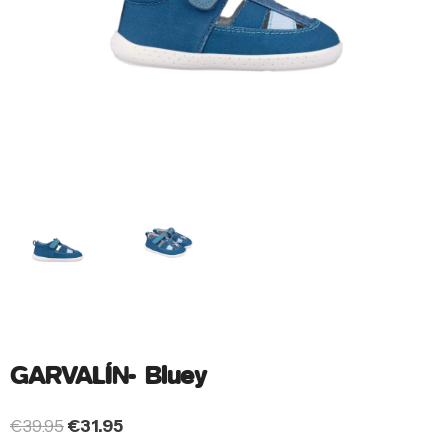
GARVALÍN- Bluey
€
39.95
€
31.95