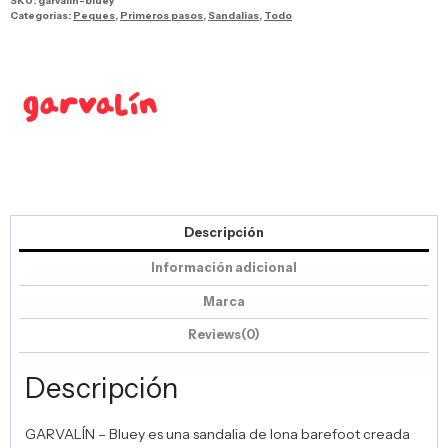
SKU:
garvalin-bluey
Categorías:
Peques
,
Primeros pasos
,
Sandalias
,
Todo
Descripción
Información adicional
Marca
Reviews(0)
Descripción
GARVALÍN – Bluey es una sandalia de lona barefoot creada