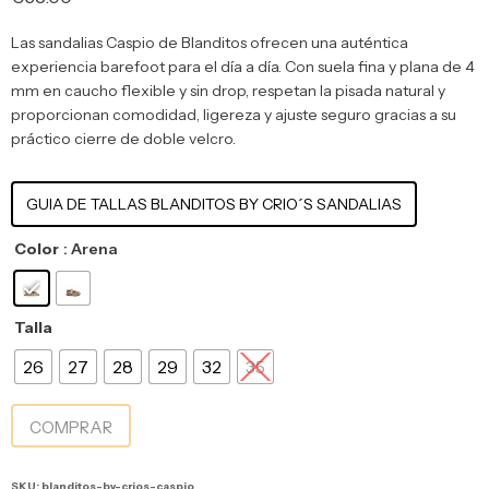
Las sandalias Caspio de
Blanditos
ofrecen una auténtica
experiencia barefoot para el día a día. Con suela fina y plana de 4
mm en caucho flexible y sin drop, respetan la pisada natural y
proporcionan comodidad, ligereza y ajuste seguro gracias a su
práctico cierre de doble velcro.
GUIA DE TALLAS BLANDITOS BY CRIO´S SANDALIAS
Color
: Arena
Talla
26
27
28
29
32
35
COMPRAR
SKU:
blanditos-by-crios-caspio