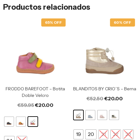
Productos relacionados
65% OFF
60% OFF
FRODDO BAREFOOT – Botita
BLANDITOS BY CRIO´S – Berna
Doble Velcro
€
52.50
€
20.00
€
59.95
€
20.00
19
20
21
22
23