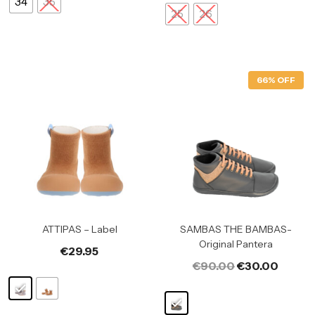
34
35
25
26
66% OFF
ATTIPAS – Label
SAMBAS THE BAMBAS-
Original Pantera
€
29.95
€
90.00
€
30.00