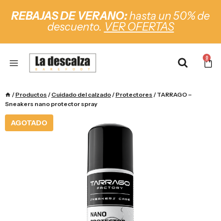
REBAJAS DE VERANO:
hasta un 50% de
descuento.
VER OFERTAS
0
/
Productos
/
Cuidado del calzado
/
Protectores
/
TARRAGO –
Sneakers nano protector spray
AGOTADO