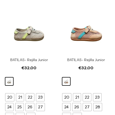
BATILAS- Rejilla Junior
BATILAS- Rejilla Junior
€
32.00
€
32.00
20
21
22
23
20
21
22
23
24
25
26
27
24
26
27
28