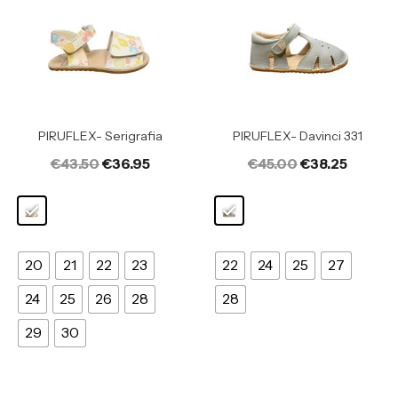
PIRUFLEX- Serigrafia
PIRUFLEX- Davinci 331
€
43.50
€
36.95
€
45.00
€
38.25
20
21
22
23
22
24
25
27
24
25
26
28
28
29
30