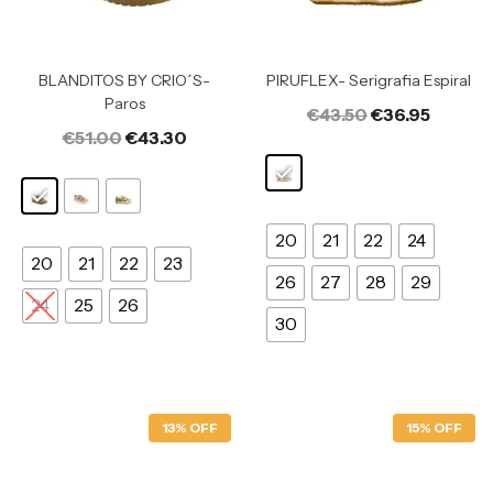
BLANDITOS BY CRIO´S-
PIRUFLEX- Serigrafia Espiral
Paros
€
43.50
€
36.95
€
51.00
€
43.30
20
21
22
24
20
21
22
23
26
27
28
29
24
25
26
30
13% OFF
15% OFF