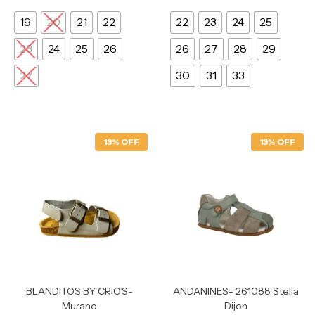
19
20
21
22
22
23
24
25
23
24
25
26
26
27
28
29
27
30
31
33
13% OFF
13% OFF
BLANDITOS BY CRIO’S-
ANDANINES- 261088 Stella
Murano
Dijon