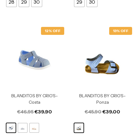
28
29
30
29
30
12% OFF
13% OFF
BLANDITOS BY CRIO’S-
BLANDITOS BY CRIO’S-
Costa
Ponza
€
46.95
€
39.90
€
45.90
€
39.00