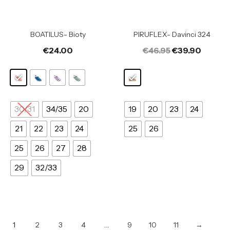
BOATILUS- Bioty
PIRUFLEX- Davinci 324
€
24.00
€
46.95
€
39.90
30/31
34/35
20
19
20
23
24
21
22
23
24
25
26
25
26
27
28
29
32/33
1
2
3
4
…
9
10
11
→